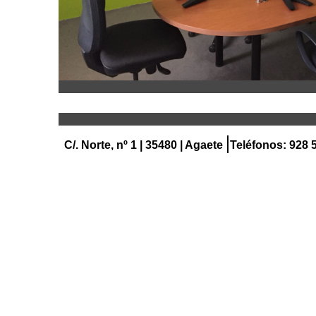
|
C/. Norte, nº 1 | 35480 | Agaete
Teléfonos:
928 