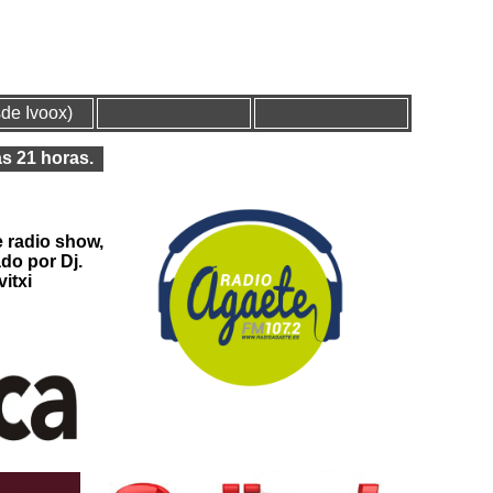
de Ivoox)
Jueves, 6 de Agosto de 2026
as 21 horas.
fe radio show,
do por Dj.
vitxi