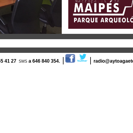
|
|
55 41 27
a
646 840 354.
radio@aytoagaet
SMS